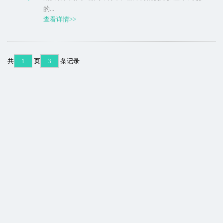
的...
查看详情>>
共
1
页
3
条记录